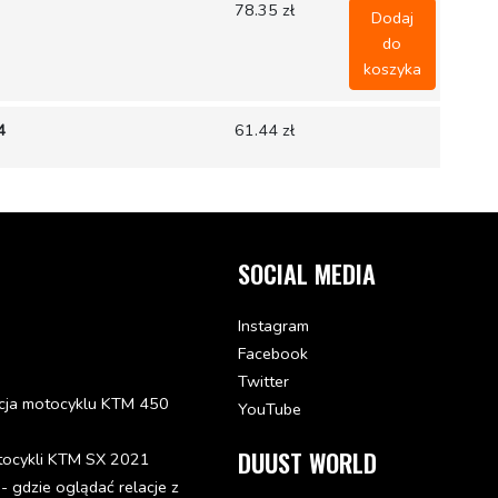
78.35 zł
Dodaj
do
koszyka
4
61.44 zł
194.83 zł
SOCIAL MEDIA
Instagram
65.62 zł
Facebook
Twitter
cja motocyklu KTM 450
YouTube
PELHO RETROVISOR
90.77 zł
Dodaj
DUUST WORLD
tocykli KTM SX 2021
do
koszyka
gdzie oglądać relacje z