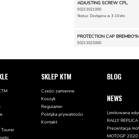
ADJUSTING SCREW CPL.
50213021000
Status: Dostępna w 3-10 dni
PROTECTION CAP BREMBO'9
50213023000
Status: Niedostępna
REPAIR KIT PISTON 11MM
50213050000
KLE
SKLEP KTM
BLOG
Status: Niedostępna
KTM
Cześci zamienne
CLAMP BREMBO
NEWS
Koszyk
54413011000
Status: Niedostępna
o
Regulamin
Limitowana edy
de
Polityka prywatności
SUPORTE (ALUMINIO) DO ES
RALLY REPLICA
Kontakt
58012040150
Prezentacja mo
 Tourer
Status: Dostępna w 3-10 dni
MOTOGP 2020 - 
moto