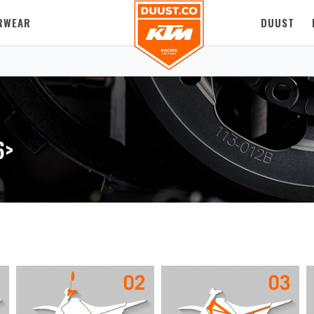
RWEAR
DUUST
6>