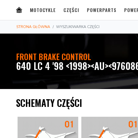
MOTOCYKLE
CZĘŚCI
POWERPARTS
POWE
STRONA GŁÓWNA
WYSZUKIWARKA CZĘŚCI
FRONT BRAKE CONTROL
640 LC 4 '98 <1998><AU><97608
SCHEMATY CZĘŚCI