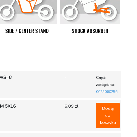
SIDE / CENTER STAND
SHOCK ABSORBER
P
 WS=8
-
Część
zastąpiona:
0025060256
-M 5X16
6.09 zł
Dodaj
do
koszyka