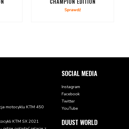
ON
CHAMPION EDITION
Sprawdź
SOCIAL MEDIA
Instagram
Facebook
Twitter
cja motocyklu KTM 450
YouTube
DUUST WORLD
tocykli KTM SX 2021
gdzie oglądać relacje z