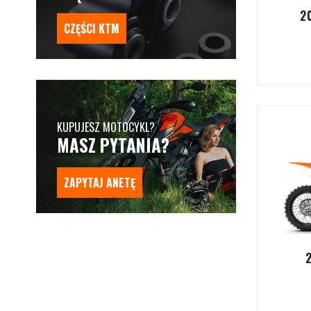
2
CZĘŚCI KTM
KUPUJESZ MOTOCYKL?
MASZ PYTANIA?
ZAPYTAJ ANETĘ