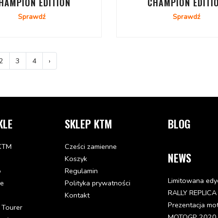
HAMPION EDITION
CHAMPION EDITI
Sprawdź
Sprawdź
2
3
4
›
KLE
SKLEP KTM
BLOG
KTM
Cześci zamienne
NEWS
Koszyk
o
Regulamin
Limitowana edy
de
Polityka prywatności
RALLY REPLICA
Kontakt
Prezentacja mo
 Tourer
MOTOGP 2020 - 