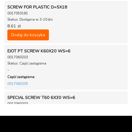
SCREW FOR PLASTIC D=5X18
0017050181
Status: Dostępna w 3-10 dni
8.61 zł
Dodaj do koszyka
EJOT PT SCREW K60X20 WS=6
0017060203
Status: Część zastąpiona
-
Część zastąpiona:
0017060205
SPECIAL SCREW T60 6X30 WS=6
0017060303
Status: Część zastąpiona
-
Część zastąpiona:
0017060305