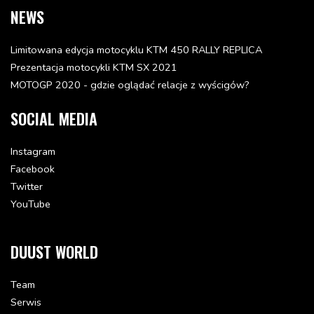
NEWS
SPEEDOMETER CABLE GUIDE '96
54608019200
Limitowana edycja motocyklu KTM 450 RALLY REPLICA
Status: Dostępna w 3-10 dni
Prezentacja motocykli KTM SX 2021
64.51 zł
MOTOGP 2020 - gdzie oglądać relacje z wyścigów?
Dodaj do koszyka
SOCIAL MEDIA
FENDER EXTENSION LC4-E '97
58308013250
Instagram
Status: Niedostępna
Facebook
42.93 zł
Twitter
YouTube
HEAD LIGHT MASK ORANGE LC4 '98
5840800100004
Status: Niedostępna
DUUST WORLD
88.31 zł
Team
NUMB.PLATE CARRIER BLACK LC4
Serwis
58408015000