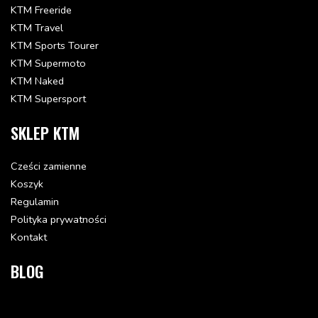
KTM Freeride
KTM Travel
WASHER 6MM
40006006000
KTM Sports Tourer
Status: Dostępna w 3-10 dni
KTM Supermoto
7.5 zł
KTM Naked
Dodaj do koszyka
KTM Supersport
SKLEP KTM
SPACER BUSHING 7X10X7,5
50208020000
Status: Dostępna w 3-10 dni
Cześci zamienne
21.89 zł
Koszyk
Dodaj do koszyka
Regulamin
Polityka prywatności
Kontakt
PORCA ESPECIAL M6 ZD
54603048100
BLOG
Status: Dostępna w 3-10 dni
16.91 zł
Dodaj do koszyka