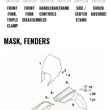
R
FRONT
FRONT
HANDLEBAR,
FRAME
SIDE /
SHOCK
FORK,
FORK
CONTROLS
CENTER
ABSORBER
TRIPLE
DISASSEMBLED
STAND
CLAMP
MASK, FENDERS