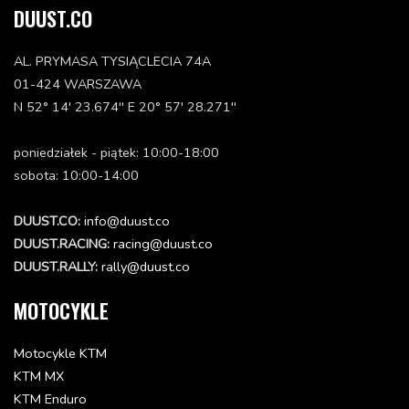
DUUST.CO
WASHER DIN0125-A 5,3
0125050003
AL. PRYMASA TYSIĄCLECIA 74A
Status: Dostępna w 3-10 dni
01-424 WARSZAWA
4.43 zł
N 52° 14' 23.674'' E 20° 57' 28.271''
Dodaj do koszyka
poniedziałek - piątek: 10:00-18:00
OVAL HEAD SCREW DIN0966-M 5X16
sobota: 10:00-14:00
0966050163
Status: Dostępna w 3-10 dni
DUUST.CO:
info@duust.co
6.09 zł
DUUST.RACING:
racing@duust.co
Dodaj do koszyka
DUUST.RALLY:
rally@duust.co
MOTOCYKLE
SELF LOCKING NUT DIN 985 M5
0985050003
Status: Dostępna w 3-10 dni
Motocykle KTM
6.09 zł
KTM MX
Dodaj do koszyka
KTM Enduro