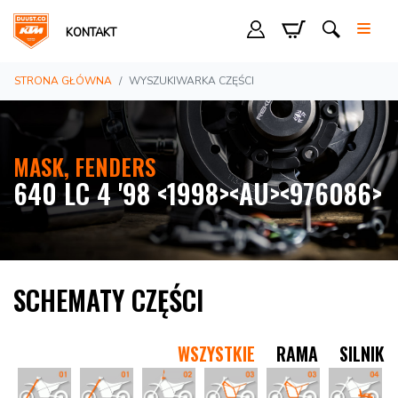
KONTAKT
STRONA GŁÓWNA
WYSZUKIWARKA CZĘŚCI
MASK, FENDERS
640 LC 4 '98 <1998><AU><976086>
SCHEMATY CZĘŚCI
WSZYSTKIE
RAMA
SILNIK