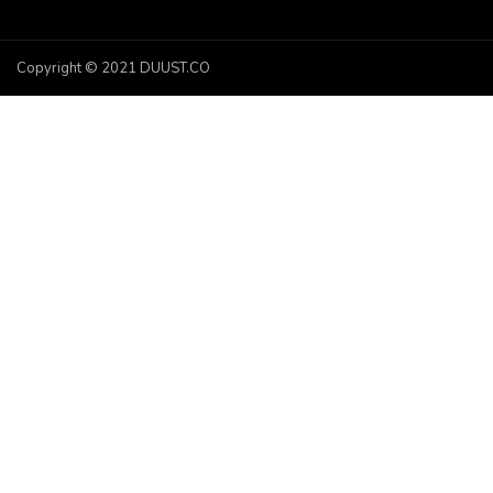
Status: Niedostępna
55.66 zł
Copyright © 2021 DUUST.CO
REFLECTOR RED LC4 '98
58412080000
Status: Część zastąpiona
-
Część zastąpiona:
58412080400
BRACKET FOR REFLECTOR
58412080050
Status: Dostępna w 3-10 dni
37.64 zł
Dodaj do koszyka
RUBBER FOR FENDER REAR
58414040050
Status: Niedostępna
63.96 zł