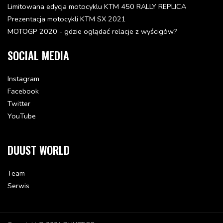
Limitowana edycja motocyklu KTM 450 RALLY REPLICA
AH SCREW DIN0912-M 6X45
Prezentacja motocykli KTM SX 2021
0912060453
MOTOGP 2020 - gdzie oglądać relacje z wyścigów?
Status: Dostępna w 3-10 dni
7.5 zł
SOCIAL MEDIA
Dodaj do koszyka
Instagram
AH SCREW DIN6912-M 6X20 8.8
Facebook
0984060203
Twitter
Status: Dostępna w 3-10 dni
YouTube
6.09 zł
Dodaj do koszyka
DUUST WORLD
WATER PUMP SHAFT
54435010000
Team
Status: Dostępna w 3-10 dni
Serwis
177.98 zł
Dodaj do koszyka