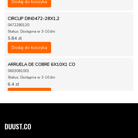
Dodaj do koszyka
CIRCLIP DIN0472-28X1,2
0472280120
Status: Dostępna w 3-10 dni
5.84 zł
Dodaj do koszyka
ARRUELA DE COBRE 6X10X1 CO
0603061001
Status: Dostępna w 3-10 dni
6.4 zł
Dodaj do koszyka
GROOV.BALL BEAR. 6001.2RSR C3
0625060016
Status: Dostępna wkrótce (2025-06-21)
DUUST.CO
31.86 zł