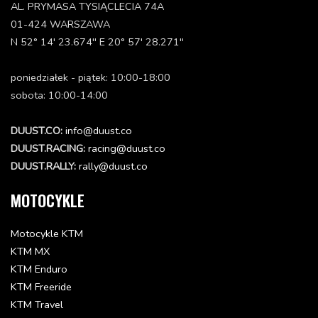
AL. PRYMASA TYSIĄCLECIA 74A
SHAFT SEAL RING 15X24X7 A-DUO
01-424 WARSZAWA
0760152472
N 52° 14' 23.674'' E 20° 57' 28.271''
Status: Dostępna w 3-10 dni
21.34 zł
poniedziałek - piątek: 10:00-18:00
Dodaj do koszyka
sobota: 10:00-14:00
O-RING 21,00X2,00 NBR70
DUUST.CO:
info@duust.co
0770021020
DUUST.RACING:
racing@duust.co
Status: Dostępna w 3-10 dni
DUUST.RALLY:
rally@duust.co
6.09 zł
Dodaj do koszyka
MOTOCYKLE
O-RING 47,00X1,50 NBR 70
Motocykle KTM
0770047015
KTM MX
Status: Dostępna w 3-10 dni
KTM Enduro
7.5 zł
KTM Freeride
Dodaj do koszyka
KTM Travel