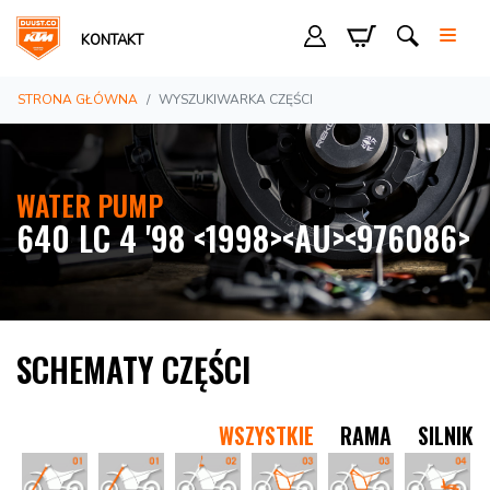
KONTAKT
STRONA GŁÓWNA
WYSZUKIWARKA CZĘŚCI
WATER PUMP
640 LC 4 '98 <1998><AU><976086>
SCHEMATY CZĘŚCI
WSZYSTKIE
RAMA
SILNIK