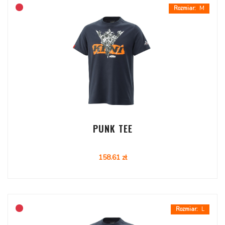
M
PUNK TEE
158.61 zł
L