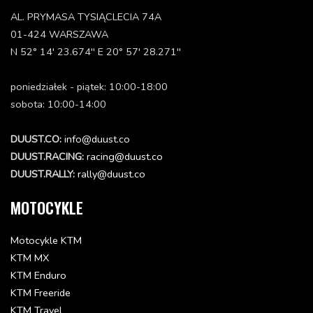
AL. PRYMASA TYSIĄCLECIA 74A
01-424 WARSZAWA
N 52° 14' 23.674'' E 20° 57' 28.271''
poniedziałek - piątek: 10:00-18:00
sobota: 10:00-14:00
DUUST.CO:
info@duust.co
DUUST.RACING:
racing@duust.co
DUUST.RALLY:
rally@duust.co
MOTOCYKLE
Motocykle KTM
KTM MX
KTM Enduro
KTM Freeride
KTM Travel