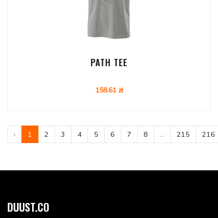
PATH TEE
158.61 zł
‹
1
2
3
4
5
6
7
8
...
215
216
DUUST.CO