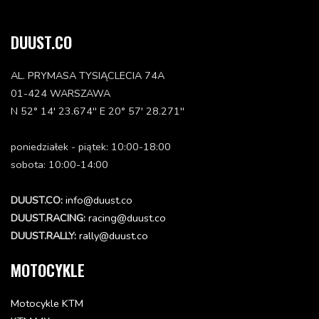
DUUST.CO
AL. PRYMASA TYSIĄCLECIA 74A
01-424 WARSZAWA
N 52° 14' 23.674'' E 20° 57' 28.271''
poniedziałek - piątek: 10:00-18:00
sobota: 10:00-14:00
DUUST.CO:
info@duust.co
DUUST.RACING:
racing@duust.co
DUUST.RALLY:
rally@duust.co
MOTOCYKLE
Motocykle KTM