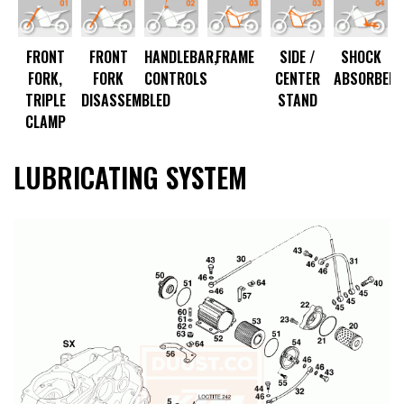
R
FRONT
FRONT
HANDLEBAR,
FRAME
SIDE /
SHOCK
FORK,
FORK
CONTROLS
CENTER
ABSORBER
TRIPLE
DISASSEMBLED
STAND
CLAMP
LUBRICATING SYSTEM