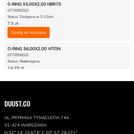
0-RING 55,00X2,00 NBR70
0770055020
Status: Dostępna w 3-10 dni
7.5 zł
Dodaj do koszyka
O-RING 56,00X2,00 VITON
0770056020
Status: Niedostępna
14.39 zł
ANEL (ACO) TRAVA 6MM
0799060000
Status: Dostępna w 3-10 dni
4.43 zł
DUUST.CO
Dodaj do koszyka
AL. PRYMASA TYSIĄCLECIA 74A
01-424 WARSZAWA
BUJAO CARCACA DO MOTOR M12X1,5
N 52° 14' 23.674'' E 20° 57' 28.271''
0908120153