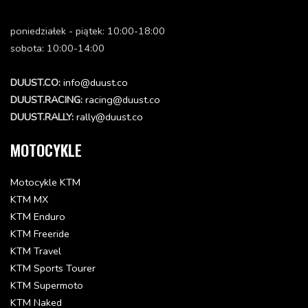
Status: Dostępna w 3-10 dni
15.5 zł
poniedziałek - piątek: 10:00-18:00
sobota: 10:00-14:00
Dodaj do koszyka
DUUST.CO:
info@duust.co
AH COLLAR SCREW DIN 912 M5X16
DUUST.RACING:
racing@duust.co
0912050163
Status: Dostępna w 3-10 dni
DUUST.RALLY:
rally@duust.co
6.09 zł
MOTOCYKLE
Dodaj do koszyka
Motocykle KTM
AH SCREW DIN0912-M 5X20
KTM MX
0912050203
KTM Enduro
Status: Dostępna w 3-10 dni
6.09 zł
KTM Freeride
KTM Travel
Dodaj do koszyka
KTM Sports Tourer
KTM Supermoto
RUBBER SLEEVE D=8MM OPEN
KTM Naked
31008060000