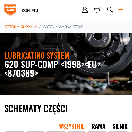
KONTAKT
STRONA GŁÓWNA
WYSZUKIWARKA CZĘŚCI
LUBRICATING SYSTEM
620 SUP-COMP <1998><EU>
<870389>
SCHEMATY CZĘŚCI
WSZYSTKIE
RAMA
SILNIK