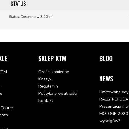
STATUS
Status: Dostępna w 3-10 dni
KLE
SKLEP KTM
BLOG
KTM
Cześci zamienne
NEWS
Koszyk
o
Regulamin
Limitowana edy
de
Polityka prywatności
RALLY REPLICA
Kontakt
Prezentacja mo
 Tourer
MOTOGP 2020 - 
moto
wyścigów?