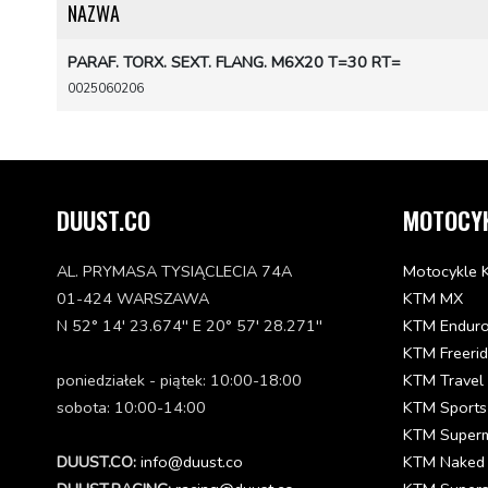
NAZWA
PARAF. TORX. SEXT. FLANG. M6X20 T=30 RT=
0025060206
DUUST.CO
MOTOCY
AL. PRYMASA TYSIĄCLECIA 74A
Motocykle 
01-424 WARSZAWA
KTM MX
N 52° 14' 23.674'' E 20° 57' 28.271''
KTM Endur
KTM Freeri
poniedziałek - piątek: 10:00-18:00
KTM Travel
sobota: 10:00-14:00
KTM Sports
KTM Super
DUUST.CO:
info@duust.co
KTM Naked