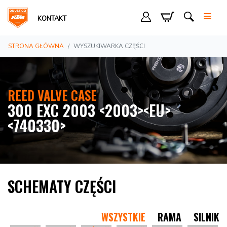
KONTAKT
STRONA GŁÓWNA
WYSZUKIWARKA CZĘŚCI
REED VALVE CASE
300 EXC 2003 <2003><EU>
<740330>
SCHEMATY CZĘŚCI
WSZYSTKIE
RAMA
SILNIK