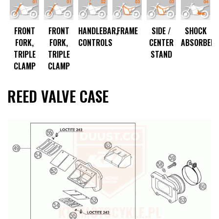
ON
FRONT
FRONT
HANDLEBAR,
FRAME
SIDE /
SHOCK
M
FORK,
FORK,
CONTROLS
CENTER
ABSORBER
TRIPLE
TRIPLE
STAND
CLAMP
CLAMP
REED VALVE CASE