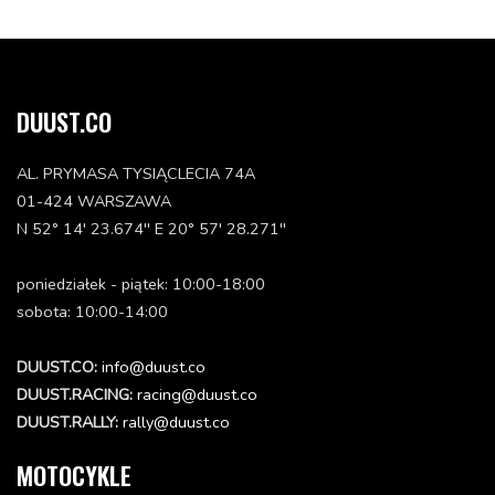
54730050000
Status: Niedostępna
225.27 zł
DUUST.CO
REED VALVE CARBON 0,4MM '99
54730052040
Status: Dostępna w 3-10 dni
AL. PRYMASA TYSIĄCLECIA 74A
203.44 zł
01-424 WARSZAWA
Dodaj do koszyka
N 52° 14' 23.674'' E 20° 57' 28.271''
poniedziałek - piątek: 10:00-18:00
sobota: 10:00-14:00
DUUST.CO:
info@duust.co
DUUST.RACING:
racing@duust.co
DUUST.RALLY:
rally@duust.co
MOTOCYKLE