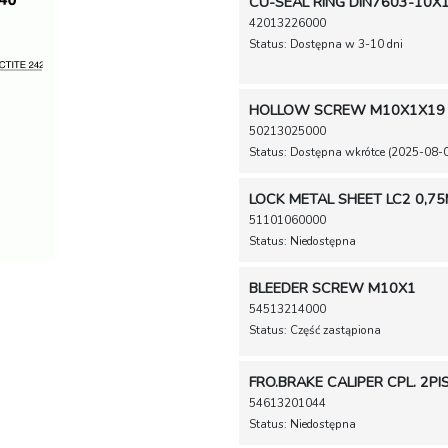
CU-SEAL RING DIN7603-10X
42013226000
Status: Dostępna w 3-10 dni
HOLLOW SCREW M10X1X19
50213025000
Status: Dostępna wkrótce (2025-08-
LOCK METAL SHEET LC2 0,7
51101060000
Status: Niedostępna
BLEEDER SCREW M10X1
54513214000
Status: Część zastąpiona
FRO.BRAKE CALIPER CPL. 2P
54613201044
Status: Niedostępna