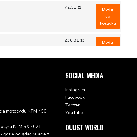
72.51 zł
Dodaj
do
koszyka
238.31 zł
Dodaj
do
koszyka
ID450
-
SOCIAL MEDIA
Część
zastąpiona:
54613209244
Instagram
Facebook
100.74 zł
Twitter
cja motocyklu KTM 450
YouTube
07)
DUUST WORLD
tocykli KTM SX 2021
BO
61.44 zł
gdzie oglądać relacje z