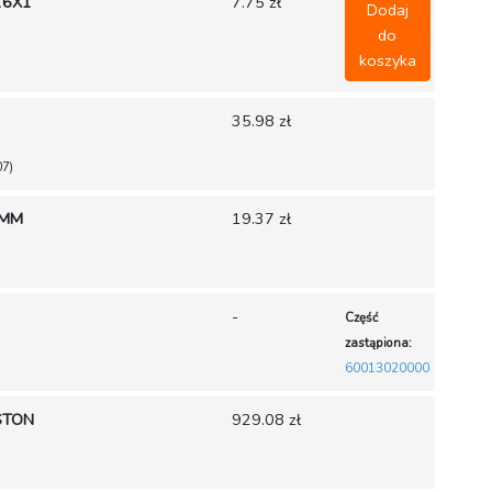
16X1
7.75 zł
Dodaj
do
koszyka
35.98 zł
07)
5MM
19.37 zł
-
Część
zastąpiona:
60013020000
ISTON
929.08 zł