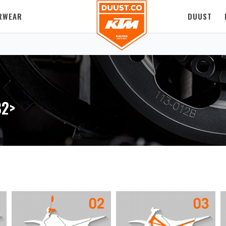
RWEAR
DUUST
82>