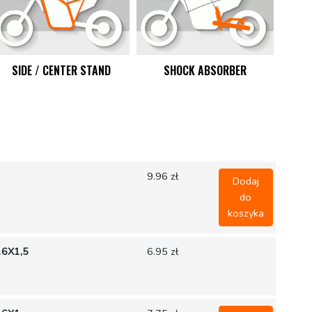
SIDE / CENTER STAND
SHOCK ABSORBER
P
9.96 zł
Dodaj
do
koszyka
16X1,5
6.95 zł