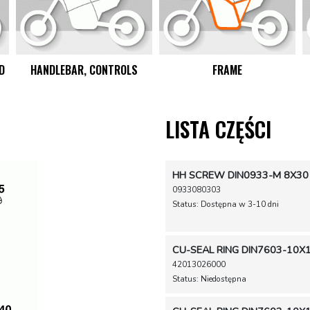
D
HANDLEBAR, CONTROLS
FRAME
LISTA CZĘŚCI
HH SCREW DIN0933-M 8X30
0933080303
Status: Dostępna w 3-10 dni
CU-SEAL RING DIN7603-10X
42013026000
Status: Niedostępna