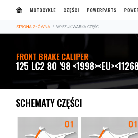
MOTOCYKLE
CZĘŚCI
POWERPARTS
POWE
STRONA GŁÓWNA
WYSZUKIWARKA CZĘŚCI
FRONT BRAKE CALIPER
125 LC2 80 '98 <1998><EU><1126
SCHEMATY CZĘŚCI