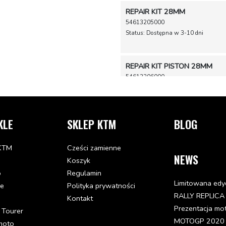
REPAIR KIT 28MM
54613205000
Status: Dostępna w 3-10 dni
REPAIR KIT PISTON 28MM
54613206000
Status: Dostępna w 3-10 dni
BRAKE PAD SET FR. FERODO 
KLE
SKLEP KTM
BLOG
54613209044
Status: Część zastąpiona
KTM
Cześci zamienne
NEWS
Koszyk
BOLT CPL. 6X56
o
Regulamin
54613210100
Limitowana edy
de
Polityka prywatności
Status: Dostępna wkrótce (2025-08-
RALLY REPLICA
Kontakt
Prezentacja mo
 Tourer
RETAINING PLATE SET BREM
MOTOGP 2020 - 
moto
54613212000