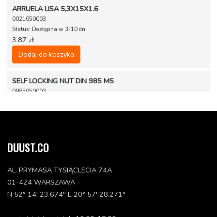
ARRUELA LISA 5,3X15X1.6
0021050003
Status: Dostępna w 3-10 dni
3.87 zł
Dodaj do koszyka
SELF LOCKING NUT DIN 985 M5
0985050003
Status: Dostępna w 3-10 dni
6.09 zł
Dodaj do koszyka
DUUST.CO
FLAT HEAD SCR. DIN7991-M 6X16
0991060163
AL. PRYMASA TYSIĄCLECIA 74A
Status: Dostępna w 3-10 dni
01-424 WARSZAWA
6.09 zł
N 52° 14' 23.674'' E 20° 57' 28.271''
Dodaj do koszyka