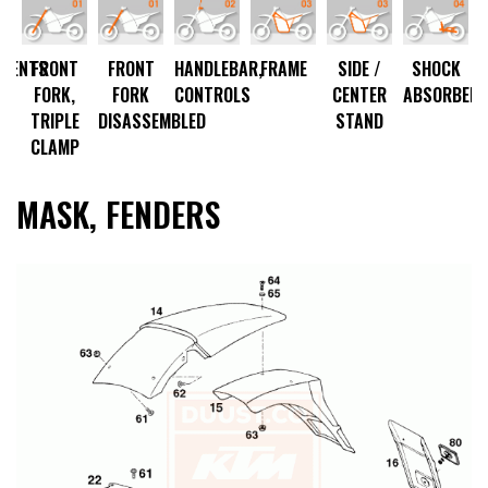
UMENTS
FRONT
FRONT
HANDLEBAR,
FRAME
SIDE /
SHOCK
K
FORK,
FORK
CONTROLS
CENTER
ABSORBER
M
TRIPLE
DISASSEMBLED
STAND
CLAMP
MASK, FENDERS