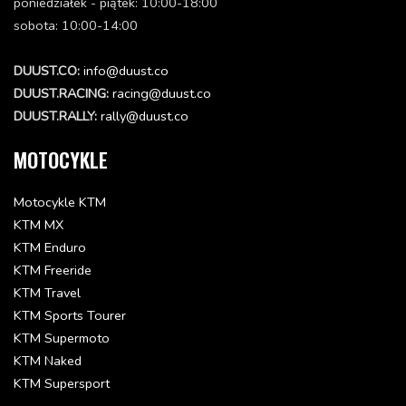
poniedziałek - piątek: 10:00-18:00
RUBBER SLEEVE D=8MM OPEN
sobota: 10:00-14:00
31008060000
Status: Dostępna w 3-10 dni
DUUST.CO:
info@duust.co
21.89 zł
DUUST.RACING:
racing@duust.co
Dodaj do koszyka
DUUST.RALLY:
rally@duust.co
WASHER 6MM
MOTOCYKLE
40006006000
Status: Dostępna w 3-10 dni
Motocykle KTM
7.5 zł
KTM MX
Dodaj do koszyka
KTM Enduro
KTM Freeride
FENDER BRACE BLACK '96
KTM Travel
5020800910030
KTM Sports Tourer
Status: Niedostępna
KTM Supermoto
17.71 zł
KTM Naked
KTM Supersport
SPACER BUSHING 7X10X7,5
50208020000