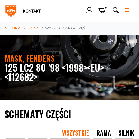
KONTAKT
STRONA GŁÓWNA
WYSZUKIWARKA CZĘŚCI
MASK, FENDERS
125 LC2 80 '98 <1998><EU>
<112682>
SCHEMATY CZĘŚCI
WSZYSTKIE
RAMA
SILNIK