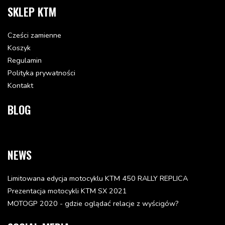
SKLEP KTM
Status: Dostępna w 3-10 dni
21.89 zł
Cześci zamienne
Dodaj do koszyka
Koszyk
Regulamin
SELF LOCKING NUT M6
Polityka prywatności
56509064000
Kontakt
Status: Część zastąpiona
-
BLOG
Część zastąpiona:
56509064100
SPACER BUSHING 6,5 X 8 X 7
NEWS
58011039000
Status: Dostępna w 3-10 dni
13.04 zł
Limitowana edycja motocyklu KTM 450 RALLY REPLICA
Prezentacja motocykli KTM SX 2021
Dodaj do koszyka
MOTOGP 2020 - gdzie oglądać relacje z wyścigów?