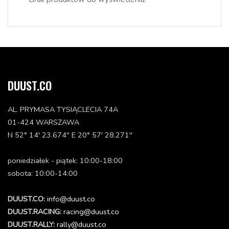
DUUST.CO
AL. PRYMASA TYSIĄCLECIA 74A
01-424 WARSZAWA
N 52° 14' 23.674'' E 20° 57' 28.271''
poniedziałek - piątek: 10:00-18:00
sobota: 10:00-14:00
DUUST.CO:
info@duust.co
DUUST.RACING:
racing@duust.co
DUUST.RALLY:
rally@duust.co