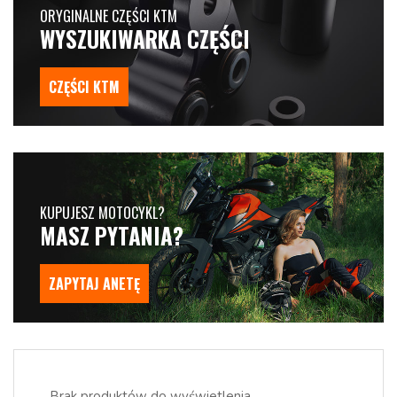
ORYGINALNE CZĘŚCI KTM
WYSZUKIWARKA CZĘŚCI
CZĘŚCI KTM
KUPUJESZ MOTOCYKL?
MASZ PYTANIA?
ZAPYTAJ ANETĘ
Brak produktów do wyświetlenia.