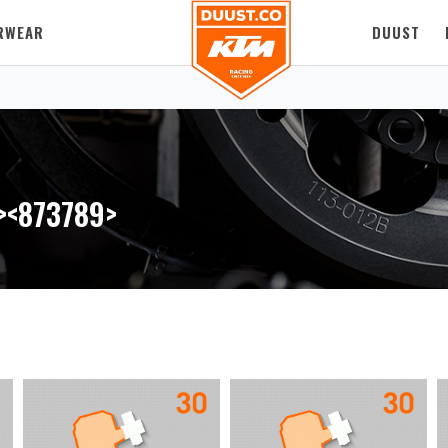
RWEAR
DUUST
><873789>