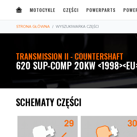
MOTOCYKLE
CZĘŚCI
POWERPARTS
POWE
STRONA GŁÓWNA
WYSZUKIWARKA CZĘŚCI
TRANSMISSION II - COUNTERSHAFT
620 SUP-COMP 20KW <1998><EU
SCHEMATY CZĘŚCI