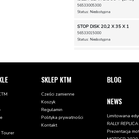
56533005300
Status: Niedostępna
STOP DISK 20,2 X 35 X 1
56533015000
Status: Niedostępna
STOP DISK 22,7 X 32 X 1,5
56533016300
Status: Dostępna w 3-10 dni
KLE
SKLEP KTM
BLOG
STOP DISK 22,2 X 35 X 1,5
KTM
Cześci zamienne
56533018300
NEWS
Status: Niedostępna
Koszyk
o
Regulamin
NEEDLE BEARING RNA 4902 
Limitowana edy
de
Polityka prywatności
56533093000
RALLY REPLICA
Kontakt
Status: Dostępna w 3-10 dni
Prezentacja mo
 Tourer
MOTOGP 2020 - 