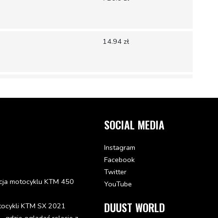
14.94 zł
22.14 zł
Dodaj
do
koszyka
SOCIAL MEDIA
18.27 zł
Instagram
Facebook
Twitter
KSE
68.39 zł
cja motocyklu KTM 450
YouTube
Dodaj
do
DUUST WORLD
tocykli KTM SX 2021
koszyka
gdzie oglądać relacje z