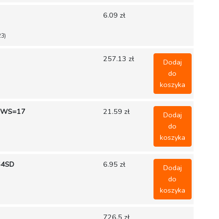
6.09 zł
23)
257.13 zł
Dodaj
do
koszyka
 WS=17
21.59 zł
Dodaj
do
koszyka
64SD
6.95 zł
Dodaj
do
koszyka
726.5 zł