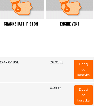
CRANKSHAFT, PISTON
ENGINE VENT
2X47X7 BSL
26.01 zł
Dodaj
do
koszyka
6.09 zł
Dodaj
do
koszyka