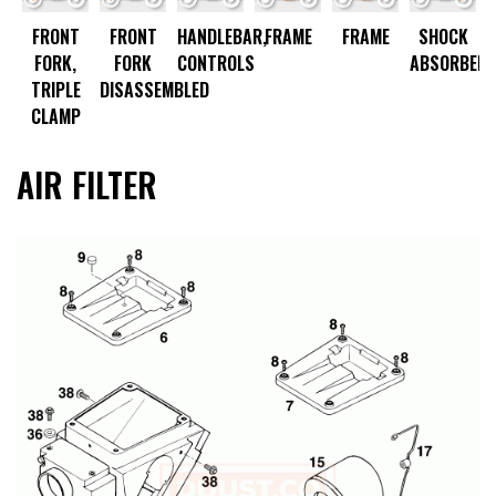
R
FRONT
FRONT
HANDLEBAR,
FRAME
FRAME
SHOCK
FORK,
FORK
CONTROLS
ABSORBER
TRIPLE
DISASSEMBLED
CLAMP
AIR FILTER