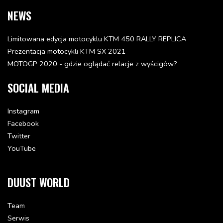
69.74 zł
NEWS
Dodaj do koszyka
Limitowana edycja motocyklu KTM 450 RALLY REPLICA
Prezentacja motocykli KTM SX 2021
AIR FILTER BOOT 540/620/640
58006026500
MOTOGP 2020 - gdzie oglądać relacje z wyścigów?
Status: Dostępna w 3-10 dni
56.21 zł
SOCIAL MEDIA
Dodaj do koszyka
Instagram
Facebook
FILTER BOX CPL. WITHOUT SLS'94
Twitter
58306001100
Status: Część zastąpiona
YouTube
-
Część zastąpiona:
DUUST WORLD
58306001500
FILTER BOX CPL. WITHOUT SLS'94
Team
58306001200
Serwis