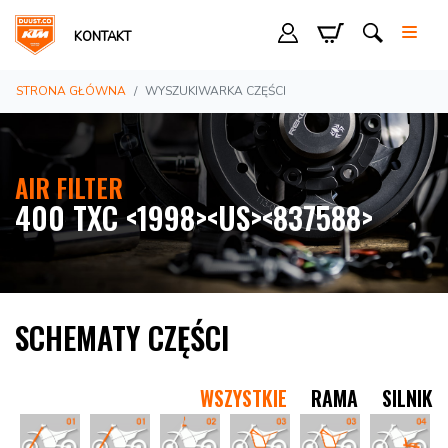
KONTAKT
STRONA GŁÓWNA
WYSZUKIWARKA CZĘŚCI
AIR FILTER
400 TXC <1998><US><837588>
SCHEMATY CZĘŚCI
WSZYSTKIE
RAMA
SILNIK