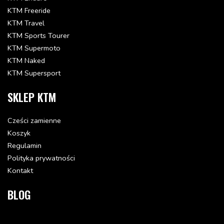
7.5 zł
KTM Freeride
KTM Travel
Dodaj do koszyka
KTM Sports Tourer
KTM Supermoto
HOSE CLAMP 60-80MM
KTM Naked
55006028000
KTM Supersport
Status: Dostępna w 3-10 dni
16.36 zł
SKLEP KTM
Dodaj do koszyka
Cześci zamienne
AIRFILTER
Koszyk
56506015100
Regulamin
Status: Dostępna w 3-10 dni
Polityka prywatności
92.43 zł
Kontakt
Dodaj do koszyka
BLOG
HOSE 10X14 PER METER
57005020001
Status: Dostępna w 3-10 dni