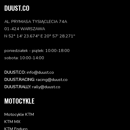
54308042000
DUUST.CO
Status: Dostępna w 3-10 dni
12.48 zł
AL. PRYMASA TYSIĄCLECIA 74A
Dodaj do koszyka
01-424 WARSZAWA
N 52° 14' 23.674'' E 20° 57' 28.271''
PLUG 37MM
54606004000
poniedziałek - piątek: 10:00-18:00
Status: Dostępna w 3-10 dni
sobota: 10:00-14:00
18.27 zł
Dodaj do koszyka
DUUST.CO:
info@duust.co
DUUST.RACING:
racing@duust.co
SPLASH PROTECT.FOR FILTER BOX
DUUST.RALLY:
rally@duust.co
54606010000
Status: Niedostępna
MOTOCYKLE
75.03 zł
Motocykle KTM
CLAMPING DISK KS4
KTM MX
54606019004
KTM Enduro
Status: Dostępna w 3-10 dni