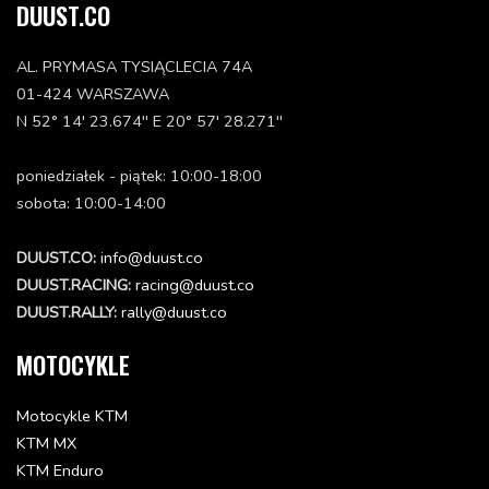
DUUST.CO
AL. PRYMASA TYSIĄCLECIA 74A
01-424 WARSZAWA
N 52° 14' 23.674'' E 20° 57' 28.271''
poniedziałek - piątek: 10:00-18:00
sobota: 10:00-14:00
DUUST.CO:
info@duust.co
DUUST.RACING:
racing@duust.co
DUUST.RALLY:
rally@duust.co
MOTOCYKLE
Motocykle KTM
KTM MX
KTM Enduro