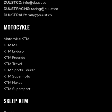
DUUST.CO:
info@duust.co
DUUST.RACING:
racing@duust.co
DUUST.RALLY:
rally@duust.co
MOTOCYKLE
Motocykle KTM
KTM MX
KTM Enduro
KTM Freeride
KTM Travel
KTM Sports Tourer
KTM Supermoto
KTM Naked
KTM Supersport
SKLEP KTM