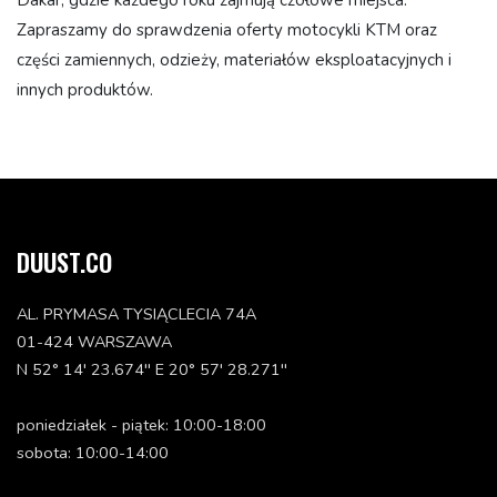
Zapraszamy do sprawdzenia oferty motocykli KTM oraz
części zamiennych, odzieży, materiałów eksploatacyjnych i
innych produktów.
DUUST.CO
AL. PRYMASA TYSIĄCLECIA 74A
01-424 WARSZAWA
N 52° 14' 23.674'' E 20° 57' 28.271''
poniedziałek - piątek: 10:00-18:00
sobota: 10:00-14:00