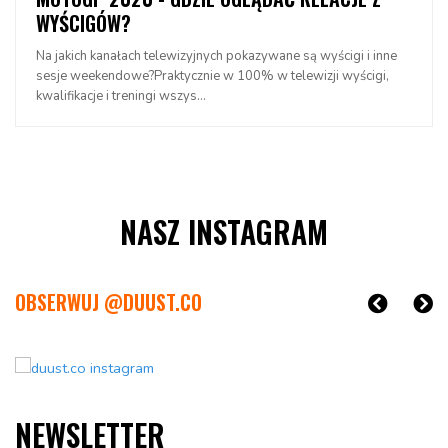
WYŚCIGÓW?
Na jakich kanałach telewizyjnych pokazywane są wyścigi i inne
sesje weekendowe?Praktycznie w 100% w telewizji wyścigi,
kwalifikacje i treningi wszys...
NASZ INSTAGRAM
OBSERWUJ @DUUST.CO
NEWSLETTER